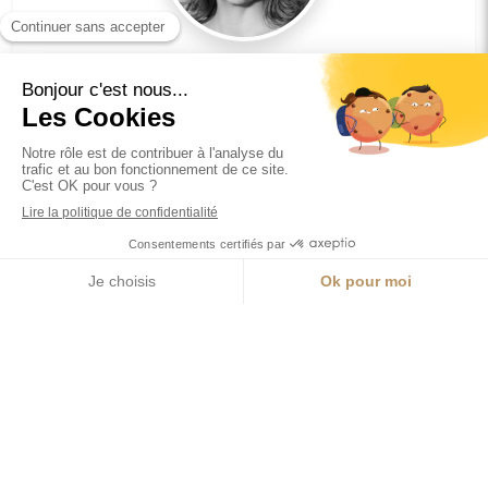
Isabelle Dupré Goazempis
Avocate depuis 1994
Contentieux des affaires
Droit du travail
En savoir plus